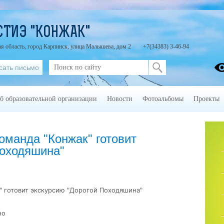
СТИЭ "КОНЖАК"
я область, город Карпинск, улица Малышева, дом 2
+7(34383) 3-46-94
сать письмо
б образовательной организации
Новости
Фотоальбомы
Проекты
оманда "Конжак" готовит
Походяшина"
" готовит экскурсию "Дорогой Походяшина"
но