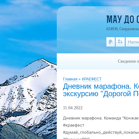
МАУ ДО 
624936, Свердловска
Напи
Сведения о
Главная
»
КРАЕФЕСТ
Дневник марафона. К
экскурсию "Дорогой 
11.04.2022
Дневник марафона. Команда "Конжак
#краефест
#думай_глобально_действуй_локаль