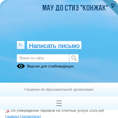
МАУ ДО СТИЭ "КОНЖАК"
Написать письмо
ПЛАТНЫЕ УСЛУГИ
Версия для слабовидящих
03.07.2023 Положение о порядке предоставления платных
услуг оказываемых МАУ ДО СТиЭ Конжак.pdf
(скачать)
(посмотреть)
Сведения об образовательной организации
03.07.2023 Положение о порядке расходования
внебюджетных средств от оказания платных услуг
оказываемых МАУ ДО СТиЭ Конжак.pdf
(скачать)
(посмотреть)
Об утверждении тарифов на платные услуги 2026.pdf
(скачать)
(посмотреть)