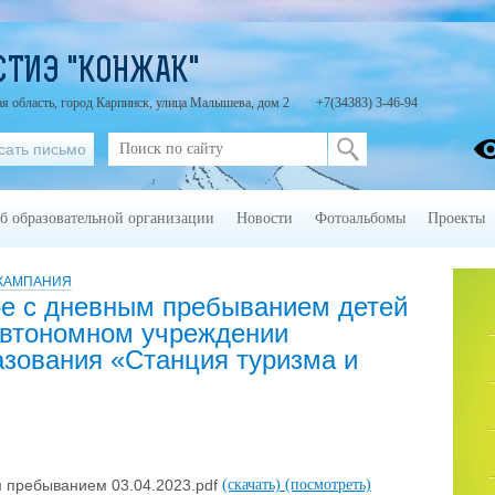
СТИЭ "КОНЖАК"
я область, город Карпинск, улица Малышева, дом 2
+7(34383) 3-46-94
сать письмо
б образовательной организации
Новости
Фотоальбомы
Проекты
 КАМПАНИЯ
 с дневным пребыванием детей
автономном учреждении
азования «Станция туризма и
пребыванием 03.04.2023.pdf
(скачать)
(посмотреть)