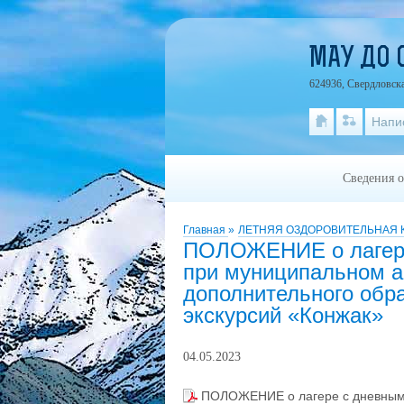
МАУ ДО 
624936, Свердловска
Напи
Сведения о
Главная
»
ЛЕТНЯЯ ОЗДОРОВИТЕЛЬНАЯ
ПОЛОЖЕНИЕ о лагере
при муниципальном 
дополнительного обр
экскурсий «Конжак»
04.05.2023
ПОЛОЖЕНИЕ о лагере с дневным 