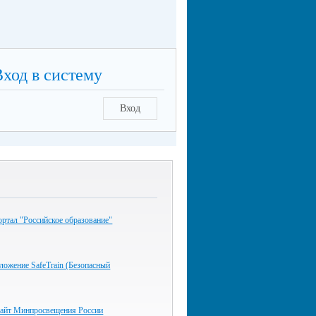
Вход в систему
Вход
ртал "Российское образование"
ожение SafeTrain (Безопасный
айт Минпросвещения России