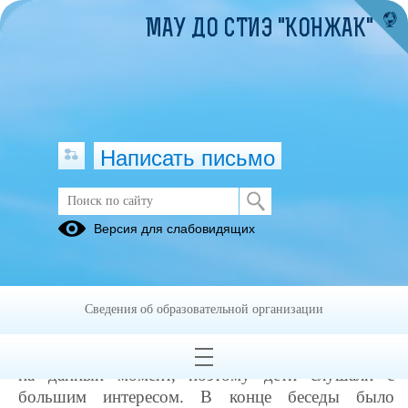
МАУ ДО СТИЭ "КОНЖАК"
Написать письмо
Беседа о терроризме. Пятый день
Версия для слабовидящих
работы лагеря
07.06.2023
На занятиях по дополнительной программе
Сведения об образовательной организации
ребята освоили несколько туристских узлов.
Беседа о терроризме. Очень актуальная тема
на данный момент, поэтому дети слушали с
большим интересом. В конце беседы было