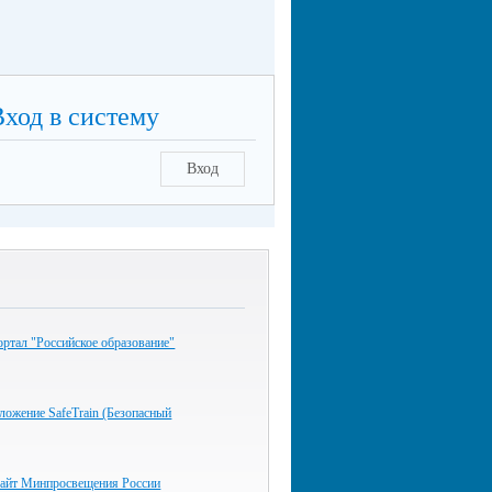
Вход в систему
Вход
ртал "Российское образование"
ожение SafeTrain (Безопасный
айт Минпросвещения России