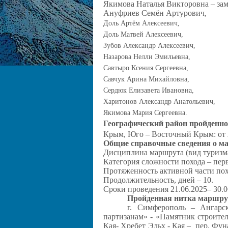
Якимова Наталья Викторовна – зам
Ануфриев Семён Артурович,
Доль Артём Алексеевич,
Доль Матвей Алексеевич,
Зубов Александр Алексеевич,
Назарова Нелли Эмильевна,
Савтыро Ксения Сергеевна,
Савчук Арина Михайловна,
Сердюк Елизавета Ивановна,
Харитонов Александр Анатольевич,
Якимова Мария Сергеевна.
Географический район пройденн
Крым, Юго – Восточный Крым: от 
Общие справочные сведения о м
Дисциплина маршрута (вид туриз
Категория сложности похода – перв
Протяженность активной части похо
Продолжительность, дней – 10.
Сроки проведения
21.06.2025– 30.0
Пройденная нитка маршру
г. Симферополь –
Ангарс
партизанам» - «Памятник строител
Кая- Хребет Эльх - Кая – пер. Фуна