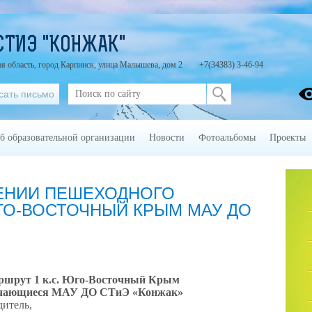
СТИЭ "КОНЖАК"
я область, город Карпинск, улица Малышева, дом 2
+7(34383) 3-46-94
сать письмо
б образовательной организации
Новости
Фотоальбомы
Проекты
ЕНИИ ПЕШЕХОДНОГО
ЮГО-ВОСТОЧНЫЙ КРЫМ МАУ ДО
ршрут 1 к.с. Юго-Восточный Крым
учающиеся МАУ ДО СТиЭ «Конжак»
дитель,