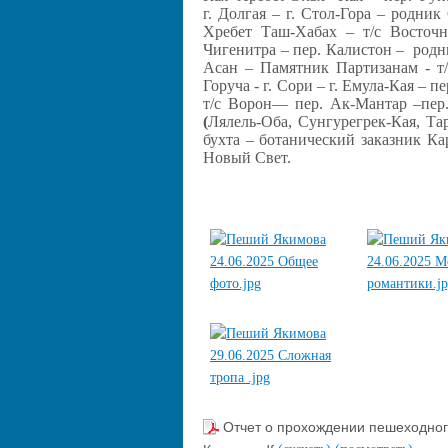
г. Долгая – г. Стол-Гора – родн
Хребет Таш-Хабах – т/с Восточн
Чигенитра – пер. Калистон – родн
Асан – Памятник Партизанам - т
Горуча - г. Сори – г. Емула-Кая –
т/с Ворон–– пер. Ак-Мантар –пер.
(
Лялель-Оба, Сунгурегрек-Кая, Тар
бухта – ботанический заказник К
Новый Свет.
Отчет о прохождении пешеходног