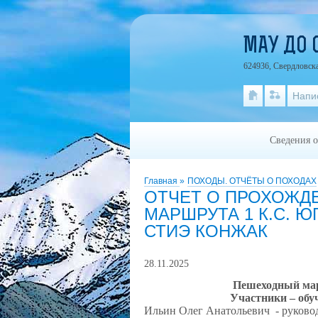
МАУ ДО 
624936, Свердловска
Напи
Сведения о
Главная
»
ПОХОДЫ. ОТЧЁТЫ О ПОХОДАХ
ОТЧЕТ О ПРОХОЖД
МАРШРУТА 1 К.С. 
СТИЭ КОНЖАК
28.11.2025
Пешеходный ма
Участники – об
Ильин Олег Анатольевич
- руково