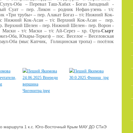
ик Сулух-Оба – Перевал Таш-Хабах - Богаз Западный -
ый Суат – пер. Ликон – родник Нефан-узень - т/с
ик «Три трубы» – пер. Алакат Богаз – т/с Нижний Кок-
/с Нижний Кок-Асан – т/с Верхний Кок-Асан – пер.
 пер. Верхний Шелен – пер. Нижний Шелен– пер. Ворон -
 Маски - т/с Маски – т/с Ай-Серез – хр. Орта-
Сырт
кез-Оба,
Юхары-Теркез
)
– пос. Веселое – Веселовская
араул-Оба (мыс Капчик, Голицинская тропа) – посёлок
о маршрута 1 к.с. Юго-Восточный Крым МАУ ДО СТиЭ