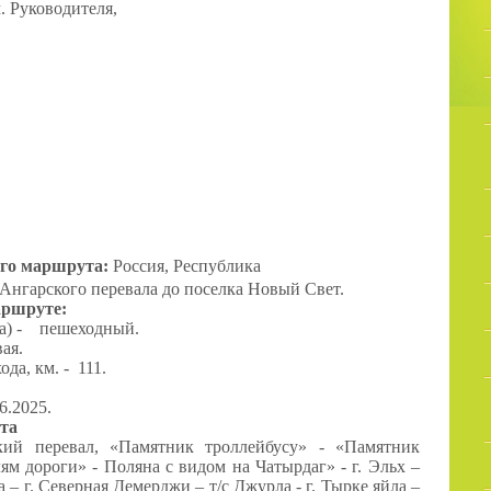
. Руководителя,
ого маршрута:
Россия, Республика
Ангарского перевала до поселка Новый Свет
.
аршруте:
ма) - пешеходный.
ая.
да, км. - 1
11.
6.2025.
та
кий перевал, «Памятник троллейбусу» - «Памятник
ям дороги» - Поляна с видом на Чатырдаг» - г. Эльх –
 – г. Северная Демерджи – т/с Джурла - г. Тырке яйла –