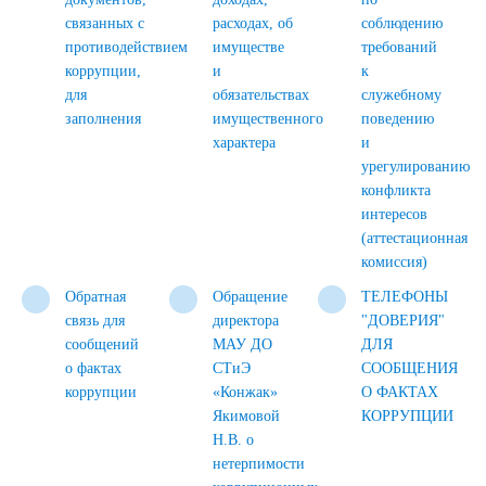
связанных с
расходах, об
соблюдению
противодействием
имуществе
требований
коррупции,
и
к
для
обязательствах
служебному
заполнения
имущественного
поведению
характера
и
урегулированию
конфликта
интересов
(аттестационная
комиссия)
Обратная
Обращение
ТЕЛЕФОНЫ
связь для
директора
"ДОВЕРИЯ"
сообщений
МАУ ДО
ДЛЯ
о фактах
СТиЭ
СООБЩЕНИЯ
коррупции
«Конжак»
О ФАКТАХ
Якимовой
КОРРУПЦИИ
Н.В. о
нетерпимости