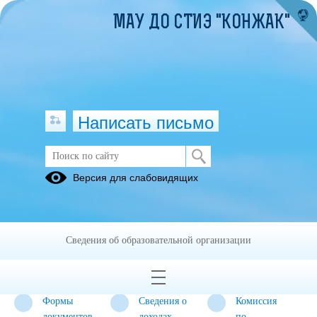
МАУ ДО СТИЭ "КОНЖАК"
Написать письмо
Противодействие коррупции
Версия для слабовидящих
Нормативные
Антикоррупционная
Методические
правовые и
экспертиза
материалы
иные акты в
Сведения об образовательной организации
сфере
противодействия
коррупции
Формы
Сведения о
Комиссия
документов,
доходах,
по